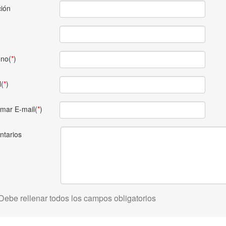
ción
ono(
*
)
l(
*
)
rmar E-mail(
*
)
tarios
 Debe rellenar todos los campos obligatorios