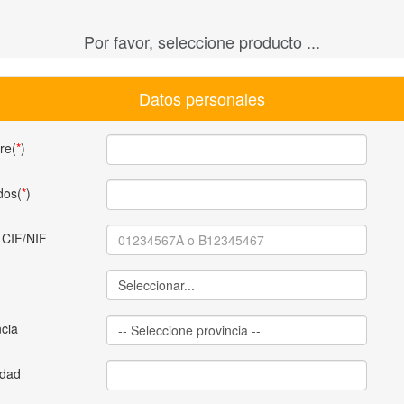
Por favor, seleccione producto ...
Datos personales
re(
*
)
dos(
*
)
 CIF/NIF
ncia
idad