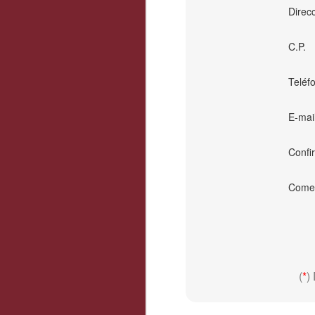
Direc
C.P.
Teléf
E-mai
Confi
Comen
(
*
)