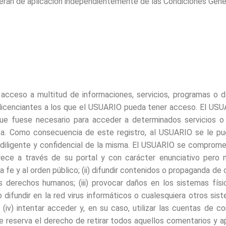
 serán de aplicación independientemente de las Condiciones Gene
ceso a multitud de informaciones, servicios, programas o dat
icenciantes a los que el USUARIO pueda tener acceso. El USUAR
 que fuese necesario para acceder a determinados servicios o
ita. Como consecuencia de este registro, al USUARIO se le p
diligente y confidencial de la misma. El USUARIO se comprome
 a través de su portal y con carácter enunciativo pero no l
ena fe y al orden público; (ii) difundir contenidos o propaganda de
os derechos humanos; (iii) provocar daños en los sistemas f
 difundir en la red virus informáticos o cualesquiera otros si
iv) intentar acceder y, en su caso, utilizar las cuentas de co
reserva el derecho de retirar todos aquellos comentarios y ap