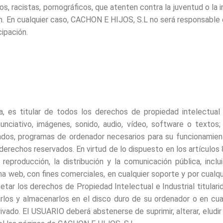
s, racistas, pornográficos, que atenten contra la juventud o la in
ón. En cualquier caso, CACHON E HIJOS, S.L no será responsable d
cipación.
 es titular de todos los derechos de propiedad intelectual 
nciativo, imágenes, sonido, audio, vídeo, software o textos
ados, programas de ordenador necesarios para su funcionamien
derechos reservados. En virtud de lo dispuesto en los artículos
reproducción, la distribución y la comunicación pública, incl
na web, con fines comerciales, en cualquier soporte y por cualq
ar los derechos de Propiedad Intelectual e Industrial titulari
iarlos y almacenarlos en el disco duro de su ordenador o en cua
ivado. El USUARIO deberá abstenerse de suprimir, alterar, eludir