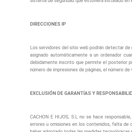
sistema de seguridad que estuviera instalado en
DIRECCIONES IP
Los servidores del sitio web podrán detectar de 
asignado automáticamente a un ordenador cuand
debidamente inscrito que permite el posterior 
número de impresiones de páginas, el número de vis
EXCLUSIÓN DE GARANTÍAS Y RESPONSABILI
CACHON E HIJOS, S.L no se hace responsable, en 
errores u omisiones en los contenidos, falta de d
haber adoptado todas las medidas tecnológicas n