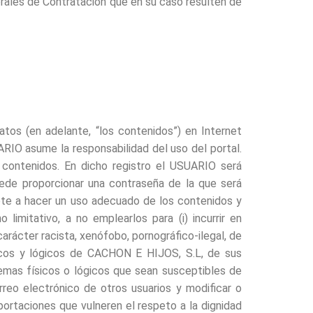
rales de Contratación que en su caso resulten de
os (en adelante, “los contenidos”) en Internet
IO asume la responsabilidad del uso del portal.
 contenidos. En dicho registro el USUARIO será
uede proporcionar una contraseña de la que será
te a hacer un uso adecuado de los contenidos y
imitativo, a no emplearlos para (i) incurrir en
 carácter racista, xenófobo, pornográfico-ilegal, de
ísicos y lógicos de CACHON E HIJOS, S.L, de sus
stemas físicos o lógicos que sean susceptibles de
rreo electrónico de otros usuarios y modificar o
ortaciones que vulneren el respeto a la dignidad