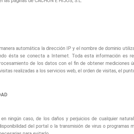
 el las páginas de CACHON E HIJOS, S.L.
manera automática la dirección IP y el nombre de dominio utiliza
o ésta se conecta a Internet. Toda esta información es regi
procesamiento de los datos con el fin de obtener mediciones 
itas realizadas a los servicios web, el orden de visitas, el pun
DAD
ningún caso, de los daños y perjuicios de cualquier naturale
isponibilidad del portal o la transmisión de virus o programas 
ecesarias para evitarlo.