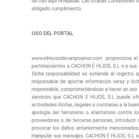
de Uso aquí reflejadas. Las citadas Condiciones
obligado cumplimiento.
USO DEL PORTAL
www.elrincondecampoamor.com proporciona el ac
pertenecientes a CACHON E HIJOS, S.L o a sus l
Dicha responsabilidad se extiende al registro
responsable de aportar información veraz y líc
responsable, comprometiéndose a hacer un uso 
servicios que CACHON E HIJOS, S.L puede ofrece
actividades ilícitas, ilegales o contrarias a la bu
apología del terrorismo o atentatorio contra l
proveedores o de terceras personas, introducir o
provocar los daños anteriormente mencionados; (
manipular sus mensajes. CACHON E HIJOS, S.L se 