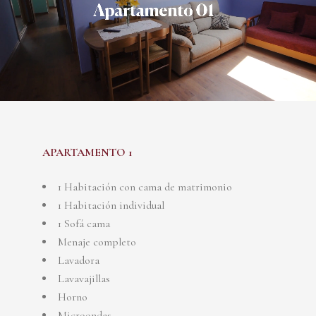
APARTAMENTO 1
1 Habitación con cama de matrimonio
1 Habitación individual
1 Sofá cama
Menaje completo
Lavadora
Lavavajillas
Horno
Microondas